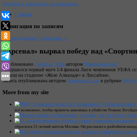
Перейти к основному содержимому
Главная
Навигация по записям
←
Предыдущая
Следующая
→
«Арсенал» вырвал победу над «Спортин
Опубликовано
7 апреля, 2026
автором
Чемпионат.com
Завершился первый матч 1/4 финала Лиги чемпионов УЕФА сез
играли на стадионе «Жозе Алваладе» в Лиссабоне.
Запись опубликована автором
Чемпионат.com
в рубрике
Футбо
More from my site
всё возможное, чтобы привлечь виновных в убийстве Романа Легойды
обратился 21-летний житель Москвы. Он рассказал о разбойном напад