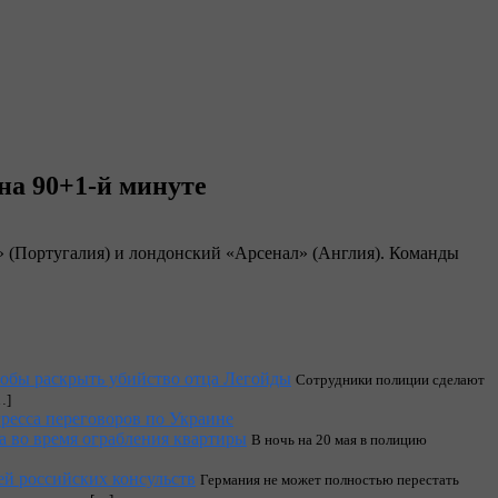
на 90+1-й минуте
» (Португалия) и лондонский «Арсенал» (Англия). Команды
тобы раскрыть убийство отца Легойды
Сотрудники полиции сделают
…]
гресса переговоров по Украине
а во время ограбления квартиры
В ночь на 20 мая в полицию
ей российских консульств
Германия не может полностью перестать