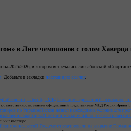
гом» в Лиге чемпионов с голом Хаверца 
она-2025/2026, в котором встречались лиссабонский «Спортинг
л
. Добавьте в закладки
постоянную ссылку
.
МВД: полиция сделает всё возможное, ч
 к ответственности, заявила официальный представитель МВД России Ирина [
Песков назвал необходимое условие для про
21-летний москвич избил и связал ровесник
ении в квартире.
В Госдуме отреагировали на закрытие Германи