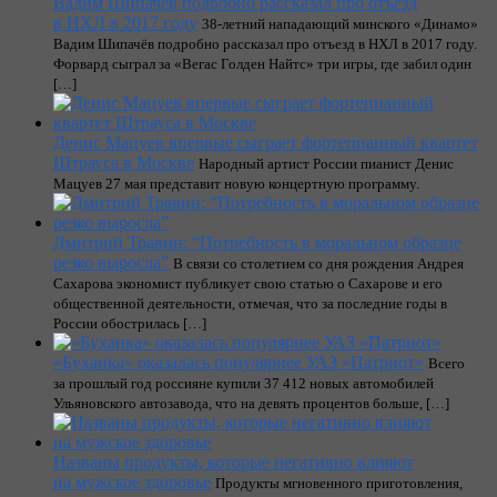
Вадим Шипачёв подробно рассказал про отъезд
в НХЛ в 2017 году
38-летний нападающий минского «Динамо»
Вадим Шипачёв подробно рассказал про отъезд в НХЛ в 2017 году.
Форвард сыграл за «Вегас Голден Найтс» три игры, где забил один
[…]
Денис Мацуев впервые сыграет фортепианный квартет
Штрауса в Москве
Народный артист России пианист Денис
Мацуев 27 мая представит новую концертную программу.
Дмитрий Травин: “Потребность в моральном образце
резко выросла”
В связи со столетием со дня рождения Андрея
Сахарова экономист публикует свою статью о Сахарове и его
общественной деятельности, отмечая, что за последние годы в
России обострилась […]
«Буханка» оказалась популярнее УАЗ «Патриот»
Всего
за прошлый год россияне купили 37 412 новых автомобилей
Ульяновского автозавода, что на девять процентов больше, […]
Названы продукты, которые негативно влияют
на мужское здоровье
Продукты мгновенного приготовления,