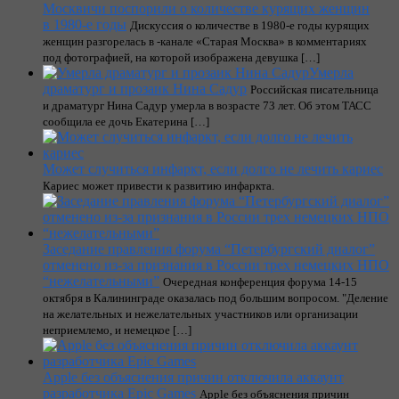
Москвичи поспорили о количестве курящих женщин
в 1980-е годы
Дискуссия о количестве в 1980-е годы курящих
женщин разгорелась в -канале «Старая Москва» в комментариях
под фотографией, на которой изображена девушка […]
Умерла
драматург и прозаик Нина Садур
Российская писательница
и драматург Нина Садур умерла в возрасте 73 лет. Об этом ТАСС
сообщила ее дочь Екатерина […]
Может случиться инфаркт, если долго не лечить кариес
Кариес может привести к развитию инфаркта.
Заседание правления форума “Петербургский диалог”
отменено из-за признания в России трех немецких НПО
“нежелательными”
Очередная конференция форума 14-15
октября в Калининграде оказалась под большим вопросом. "Деление
на желательных и нежелательных участников или организации
неприемлемо, и немецкое […]
Apple без объяснения причин отключила аккаунт
разработчика Epic Games
Apple без объяснения причин