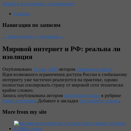
Перейти к основному содержимому
Главная
Навигация по записям
←
Предыдущая
Следующая
→
Мировой интернет и РФ: реальна ли
изоляция
Опубликовано
25 мая, 2026
автором
Свободная пресса
Идея возможного ограничения доступа России к глобальному
интернету уже частично реализуется на практике, однако
полностью изолировать страну от мировой сети технически
крайне сложно.
Запись опубликована автором
Свободная пресса
в рубрике
Наука и техника
. Добавьте в закладки
постоянную ссылку
.
More from my site