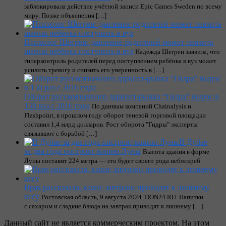
заблокировала действие учётной записи Epic Games Sweden по всему
миру. Позже объяснения […]
Психолог Шегрен: давление родителей может снизить
шансы ребёнка поступить в вуз
Надежда Шегрен заявила, что
гиперконтроль родителей перед поступлением ребёнка в вуз может
усилить тревогу и снизить его уверенность в […]
Оборот русскоязычного даркнет-рынка “Гидра” вырос в
150 раз с 2016 года
По данным компаний Chainalysis и
Flashpoint, в прошлом году оборот теневой торговой площадки
составил 1,4 млрд долларов. Рост оборота "Гидры" эксперты
связывают с борьбой […]
В Дубае
за два года построят копию Луны
Высота здания в форме
Луны составит 224 метра — это будет своего рода небоскреб.
Врач рассказала, какие завтраки приводят к лишнему
весу
Ростовская область, 9 августа 2024. DON24.RU. Напитки
с сахаром и сладкие блюда на завтрак приводят к лишнему […]
Данный сайт не является коммерческим проектом. На этом