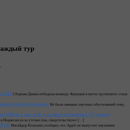
каждый тур
.
ю 2022
Сборная Дании победила команду Франции в матче группового этапа
вания бахил в больницах
Не было никаких научных обоснований тому,
ше $300 за 1 тыс. куб. м на фоне остановки СПГ-завода
в Норвегии из-за утечки газа, свидетельствуют […]
rPods
Инсайдер Kosutami сообщил, что Apple не выпустит наушники