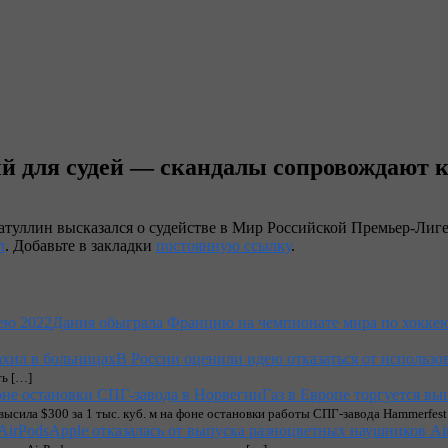
ый для судей — скандалы сопровождают 
туллин высказался о судействе в Мир Российской Премьер-Лиге
л
. Добавьте в закладки
постоянную ссылку
.
Дания обыграла Францию на чемпионате мира по хокке
В России оценили идею отказаться от использо
ть […]
Газ в Европе торгуется вы
высила $300 за 1 тыс. куб. м на фоне остановки работы СПГ-завода Hammerfest 
Apple отказалась от выпуска разноцветных наушников Ai