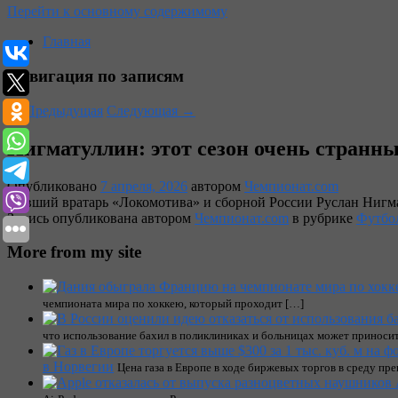
Перейти к основному содержимому
Главная
Навигация по записям
←
Предыдущая
Следующая
→
Нигматуллин: этот сезон очень странн
Опубликовано
7 апреля, 2026
автором
Чемпионат.com
Бывший вратарь «Локомотива» и сборной России Руслан Нигма
Запись опубликована автором
Чемпионат.com
в рубрике
Футбо
More from my site
чемпионата мира по хоккею, который проходит […]
что использование бахил в поликлиниках и больницах может приноси
в Норвегии
Цена газа в Европе в ходе биржевых торгов в среду пре