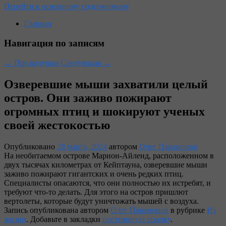
Перейти к основному содержимому
Главная
Навигация по записям
←
Предыдущая
Следующая
→
Озверевшие мыши захватили целый
остров. Они заживо пожирают
огромных птиц и шокируют ученых
своей жестокостью
Опубликовано
28 марта, 2024
автором
Олег Парамонов
На необитаемом острове Марион-Айленд, расположенном в
двух тысячах километрах от Кейптауна, озверевшие мыши
заживо пожирают гигантских и очень редких птиц.
Специалисты опасаются, что они полностью их истребят, и
требуют что-то делать. Для этого на остров пришлют
вертолеты, которые будут уничтожать мышей с воздуха.
Запись опубликована автором
Олег Парамонов
в рубрике
Из
жизни
. Добавьте в закладки
постоянную ссылку
.