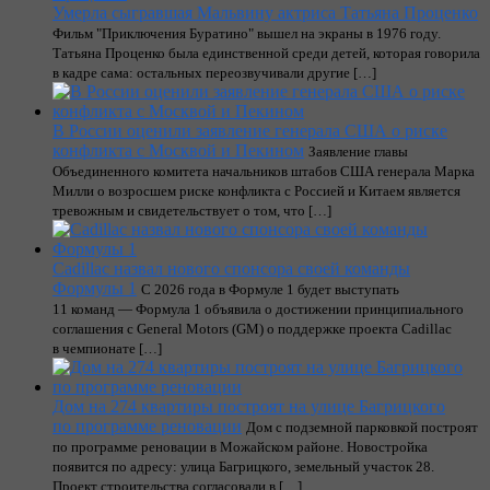
Умерла сыгравшая Мальвину актриса Татьяна Проценко
Фильм "Приключения Буратино" вышел на экраны в 1976 году.
Татьяна Проценко была единственной среди детей, которая говорила
в кадре сама: остальных переозвучивали другие […]
В России оценили заявление генерала США о риске
конфликта с Москвой и Пекином
Заявление главы
Объединенного комитета начальников штабов США генерала Марка
Милли о возросшем риске конфликта с Россией и Китаем является
тревожным и свидетельствует о том, что […]
Cadillac назвал нового спонсора своей команды
Формулы 1
С 2026 года в Формуле 1 будет выступать
11 команд — Формула 1 объявила о достижении принципиального
соглашения с General Motors (GM) о поддержке проекта Cadillac
в чемпионате […]
Дом на 274 квартиры построят на улице Багрицкого
по программе реновации
Дом с подземной парковкой построят
по программе реновации в Можайском районе. Новостройка
появится по адресу: улица Багрицкого, земельный участок 28.
Проект строительства согласовали в […]