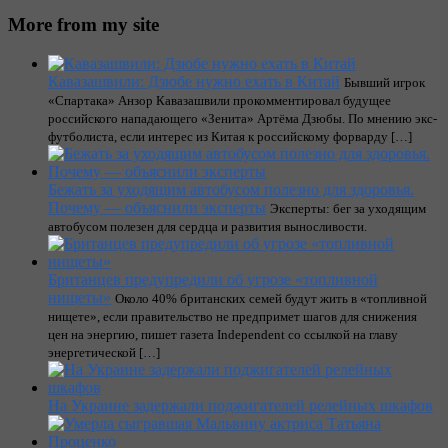
More from my site
Кавазашвили: Дзюбе нужно ехать в Китай
Бывший игрок
«Спартака» Анзор Кавазашвили прокомментировал будущее
российского нападающего «Зенита» Артёма Дзюбы. По мнению экс-
футболиста, если интерес из Китая к российскому форварду […]
Бежать за уходящим автобусом полезно для здоровья.
Почему — объяснили эксперты
Эксперты: бег за уходящим
автобусом полезен для сердца и развития выносливости.
Британцев предупредили об угрозе «топливной
нищеты»
Около 40% британских семей будут жить в «топливной
нищете», если правительство не предпримет шагов для снижения
цен на энергию, пишет газета Independent со ссылкой на главу
энергетической […]
На Украине задержали поджигателей релейных шкафов