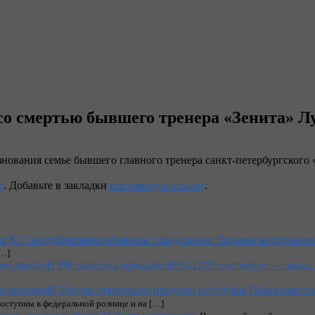
со смертью бывшего тренера «Зенита» Л
нования семье бывшего главного тренера санкт-петербургского
л
. Добавьте в закладки
постоянную ссылку
.
Британия объявила о выделении Украине вооружения
[…]
В РФ начались продажи ВАЗ-2109: состояние — завод,
В России стартовали продажи ноутбуков Honor новог
оступны в федеральной рознице и на […]