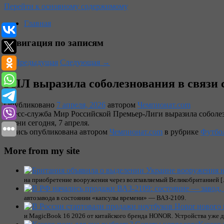
Перейти к основному содержимому
Главная
Навигация по записям
←
Предыдущая
Следующая
→
РПЛ выразила соболезнования в связи 
Опубликовано
7 апреля, 2026
автором
Чемпионат.com
Пресс-служба Мир Российской Премьер-Лиги выразила соболез
жизни сегодня, 7 апреля.
Запись опубликована автором
Чемпионат.com
в рубрике
Футбо
More from my site
на приобретение вооружения через возглавляемый Великобританией 
автозавода в состоянии «капсулы времени» — ВАЗ-2109.
и MagicBook 16 2026 от китайского бренда HONOR. Устройства уже д