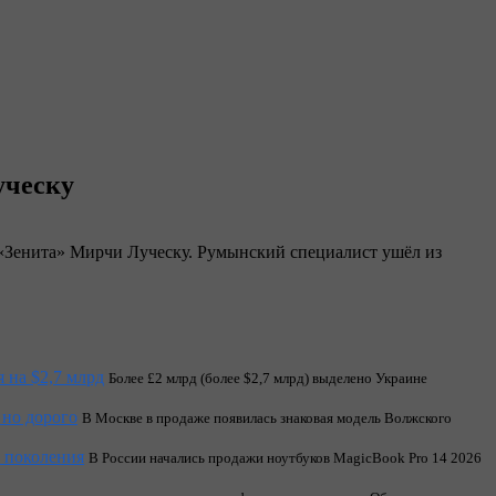
уческу
 «Зенита» Мирчи Луческу. Румынский специалист ушёл из
 на $2,7 млрд
Более £2 млрд (более $2,7 млрд) выделено Украине
 но дорого
В Москве в продаже появилась знаковая модель Волжского
о поколения
В России начались продажи ноутбуков MagicBook Pro 14 2026