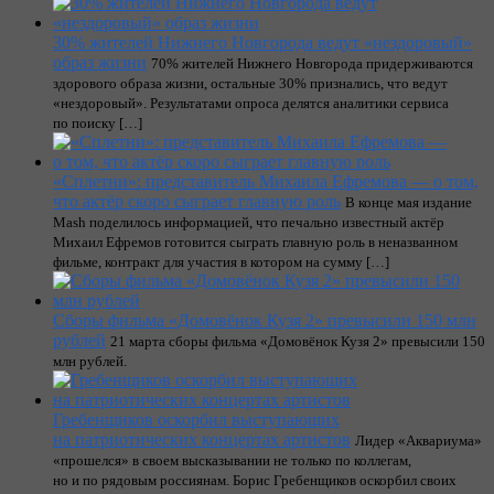
30% жителей Нижнего Новгорода ведут «нездоровый»
образ жизни
70% жителей Нижнего Новгорода придерживаются
здорового образа жизни, остальные 30% признались, что ведут
«нездоровый». Результатами опроса делятся аналитики сервиса
по поиску […]
«Сплетни»: представитель Михаила Ефремова — о том,
что актёр скоро сыграет главную роль
В конце мая издание
Mash поделилось информацией, что печально известный актёр
Михаил Ефремов готовится сыграть главную роль в неназванном
фильме, контракт для участия в котором на сумму […]
Сборы фильма «Домовёнок Кузя 2» превысили 150 млн
рублей
21 марта сборы фильма «Домовёнок Кузя 2» превысили 150
млн рублей.
Гребенщиков оскорбил выступающих
на патриотических концертах артистов
Лидер «Аквариума»
«прошелся» в своем высказывании не только по коллегам,
но и по рядовым россиянам. Борис Гребенщиков оскорбил своих