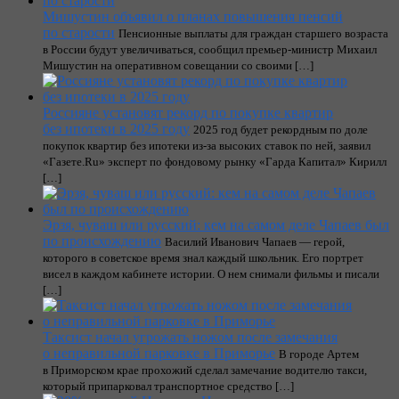
Мишустин объявил о планах повышения пенсий
по старости
Пенсионные выплаты для граждан старшего возраста
в России будут увеличиваться, сообщил премьер-министр Михаил
Мишустин на оперативном совещании со своими […]
Россияне установят рекорд по покупке квартир
без ипотеки в 2025 году
2025 год будет рекордным по доле
покупок квартир без ипотеки из-за высоких ставок по ней, заявил
«Газете.Ru» эксперт по фондовому рынку «Гарда Капитал» Кирилл
[…]
Эрзя, чуваш или русский: кем на самом деле Чапаев был
по происхождению
Василий Иванович Чапаев — герой,
которого в советское время знал каждый школьник. Его портрет
висел в каждом кабинете истории. О нем снимали фильмы и писали
[…]
Таксист начал угрожать ножом после замечания
о неправильной парковке в Приморье
В городе Артем
в Приморском крае прохожий сделал замечание водителю такси,
который припарковал транспортное средство […]