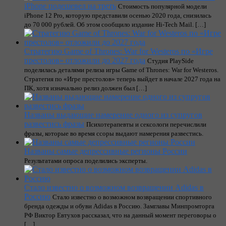
iPhone подешевел на треть
Стоимость популярной модели
iPhone 12 Pro, которую представили осенью 2020 года, снизилась
до 70 000 рублей. Об этом сообщило издание Hi-Tech Mail. […]
Стратегию Game of Thrones: War for Westeros по «Игре
престолов» отложили до 2027 года
Cтудия PlaySide
поделилась деталями релиза игры Game of Thrones: War for Westeros.
Стратегия по «Игре престолов» теперь выйдет в начале 2027 года на
ПК, хотя изначально релиз должен был […]
Названы выдающие намерение одного из супругов
развестись фразы
Психотерапевты и сексологи перечислили
фразы, которые во время ссоры выдают намерения развестись.
Названы самые депрессивные регионы России
Результатами опроса поделились эксперты.
Стало известно о возможном возвращении Adidas в
Россию
Стало известно о возможном возвращении спортивного
бренда одежды и обуви Adidas в Россию. Замглавы Минпромторга
РФ Виктор Евтухов рассказал, что на данный момент переговоры о
[…]