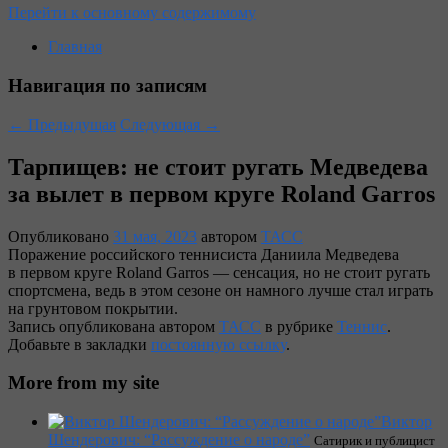
Перейти к основному содержимому
Главная
Навигация по записям
←
Предыдущая
Следующая
→
Тарпищев: не стоит ругать Медведева
за вылет в первом круге Roland Garros
Опубликовано
31 мая, 2023
автором
ТАСС
Поражение российского теннисиста Даниила Медведева
в первом круге Roland Garros — сенсация, но не стоит ругать
спортсмена, ведь в этом сезоне он намного лучше стал играть
на грунтовом покрытии.
Запись опубликована автором
ТАСС
в рубрике
Теннис
.
Добавьте в закладки
постоянную ссылку
.
More from my site
Виктор
Шендерович: “Рассуждение о народе”
Сатирик и публицист