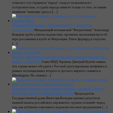
отмечает, что термином "народ" следует пользоваться с
осторожностью, а судьба народа зависит только от того, по каким
правилам "живущие здесь и […]
Кокорин поздравил «Фиорентину» с выходом
в еврокубки
Нападающий итальянской "Фиорентины" Александр
Кокорин грубо ответил подписчику, иронично высказавшемуся об
игре россиянина в клубе из Флоренции. Ранее форвард в соцсетях
[…]
Кулеба допустил возможность обсуждения «формулы
мира» с Россией
Глава МИД Украины Дмитрий Кулеба заявил,
что страна может обсудить с Россией урегулирование конфликта в
рамках потенциальных второго и третьего мирного саммита в
Швейцарии. По словам […]
Володин призвал депутатов «думать головой» перед
предложением громких инициатив
Председатель
Государственной думы Вячеслав Володин призвал депутатов
нижней палаты российского парламента «думать головой» перед
тем, как публично озвучивать журналистам свои предложения […]
Популярный