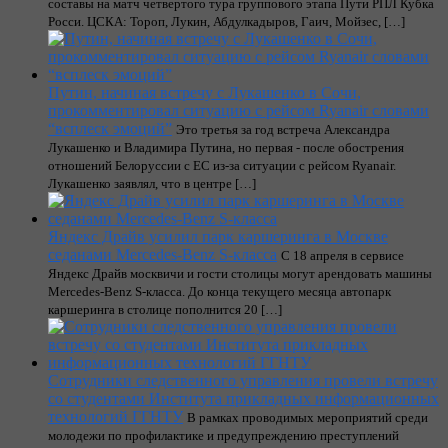
составы на матч четвертого тура группового этапа Пути РПЛ Кубка
Росси. ЦСКА: Тороп, Лукин, Абдулкадыров, Гаич, Мойзес, […]
Путин, начиная встречу с Лукашенко в Сочи,
прокомментировал ситуацию с рейсом Ryanair словами
“всплеск эмоций”
Это третья за год встреча Александра
Лукашенко и Владимира Путина, но первая - после обострения
отношений Белоруссии с ЕС из-за ситуации с рейсом Ryanair.
Лукашенко заявлял, что в центре […]
Яндекс Драйв усилил парк каршеринга в Москве
седанами Mercedes-Benz S-класса
С 18 апреля в сервисе
Яндекс Драйв москвичи и гости столицы могут арендовать машины
Mercedes-Benz S-класса. До конца текущего месяца автопарк
каршеринга в столице пополнится 20 […]
Сотрудники следственного управления провели встречу
со студентами Института прикладных информационных
технологий ГГНТУ
В рамках проводимых мероприятий среди
молодежи по профилактике и предупреждению преступлений