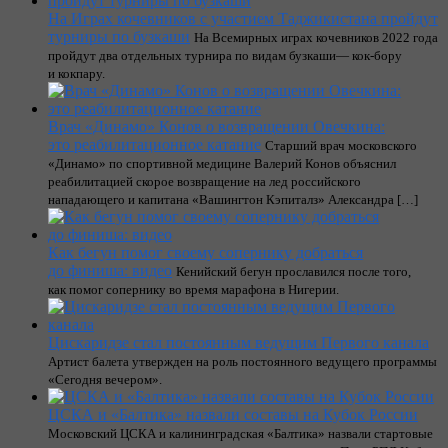
На Играх кочевников с участием Таджикистана пройдут
турниры по бузкаши
На Всемирных играх кочевников 2022 года
пройдут два отдельных турнира по видам бузкаши— кок-бору
и кокпару.
Врач «Динамо» Конов о возвращении Овечкина:
это реабилитационное катание
Старший врач московского
«Динамо» по спортивной медицине Валерий Конов объяснил
реабилитацией скорое возвращение на лед российского
нападающего и капитана «Вашингтон Кэпиталз» Александра […]
Как бегун помог своему сопернику добраться
до финиша: видео
Кенийский бегун прославился после того,
как помог сопернику во время марафона в Нигерии.
Цискаридзе стал постоянным ведущим Первого канала
Артист балета утвержден на роль постоянного ведущего программы
«Сегодня вечером».
ЦСКА и «Балтика» назвали составы на Кубок России
Московский ЦСКА и калининградская «Балтика» назвали стартовые