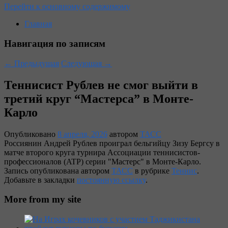
Перейти к основному содержимому
Главная
Навигация по записям
←
Предыдущая
Следующая
→
Теннисист Рублев не смог выйти в
третий круг “Мастерса” в Монте-
Карло
Опубликовано
8 апреля, 2026
автором
ТАСС
Россиянин Андрей Рублев проиграл бельгийцу Зизу Бергсу в
матче второго круга турнира Ассоциации теннисистов-
профессионалов (ATP) серии "Мастерс" в Монте-Карло.
Запись опубликована автором
ТАСС
в рубрике
Теннис
.
Добавьте в закладки
постоянную ссылку
.
More from my site