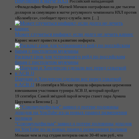
симуляцию в матче НХЛ
Российский нападающий
«Филадельфии Флайерз» Матвей Мичков оштрафован на две тысячи
долларов за симуляцию в матче регулярного чемпионата НХЛ против
«Коламбуса», сообщает пресс‑служба лиги. […]
Может случиться инфаркт, если долго не лечить кариес
Кариес может привести к развитию инфаркта.
Раскрыт срок для устроившего рейд по российским
барам с пистолетом мужчины
Царукян и Хендерсон сделали вес перед схваткой
в ACB JJ
18 сентября в Москве прошла официальная церемония
взвешивания участников турнира ACB JJ, который пройдет
19 сентября. Самой звёздной парой вечера станет пара Армана
Царукяна и Бенсона […]
“Союзмультфильм” заявил о потере половины доходов
на YouTube из-за новых правил размещения роликов
Меньше чем за год студия потеряла около 30-40 млн руб., что