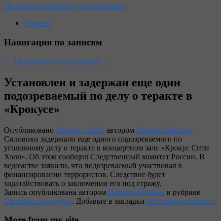
Перейти к основному содержимому
Главная
Навигация по записям
←
Предыдущая
Следующая
→
Установлен и задержан еще один
подозреваемый по делу о теракте в
«Крокусе»
Опубликовано
28 марта, 2024
автором
Варвара Митина
Силовики задержали еще одного подозреваемого по
уголовному делу о теракте в концертном зале «Крокус Сити
Холл». Об этом сообщил Следственный комитет России. В
ведомстве заявили, что подозреваемый участвовал в
финансировании террористов. Следствие будет
ходатайствовать о заключении его под стражу.
Запись опубликована автором
Варвара Митина
в рубрике
Силовые структуры
. Добавьте в закладки
постоянную ссылку
.
More from my site