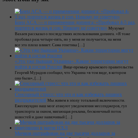
Боец ACA — о применении допинга: «Пробовал 4-5 раз,
портится жизнь и сон. Никому не советую»
Мухумат
Вахаев рассказал о последствиях использования допинга. «Я тоже
пробовал раза четыре-пять, но у меня не получается, на меня
все это плохо влияет. Сама генетика […]
«Это уже бывшая Украина». Какие территории могут
войти в состав России
Вице-премьер крымского правительства
Георгий Мурадов сообщил, что Украина «в том виде, в котором
она была», […]
Сенсорный стресс: что это и как избежать лишних
раздражителей
Мы живем в эпоху тотальной включенности.
Ежесекундно наш мозг атакуют уведомления мессенджеров, гул
транспорта за окном, мигающая реклама, бесконечный поток
новостей и даже навязчивый […]
Мичков оштрафован на две тысячи долларов за