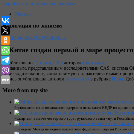
Перейти к основному содержимому
Главная
Навигация по записям
←
Предыдущая
Следующая
→
В Китае создан первый в мире процесс
Опубликовано
12 июня, 2025
автором
runews24.ru
По данным, представленным исследователями CAS, система Q
производительность, сопоставимую с характеристиками процес
Запись опубликована автором
runews24.ru
в рубрике
Игры
. Доб
More from my site
беспокоится из-за возможного ядерного испытания КНДР во время его а
«Спартак» в матче четвертого тура группового этапа «пути Российс
президент Международной шахматной федерации Кирсан Илюмжинов 