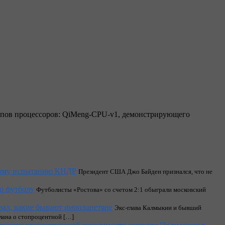
ипов процессоров: QiMeng-CPU-v1, демонстрирующего
ному испытанию КНДР
Президент США Джо Байден признался, что не
по футболу
Футболисты «Ростова» со счетом 2:1 обыграли московский
ал, какие бывают инопланетяне
Экс-глава Калмыкии и бывший
ана о стопроцентной […]