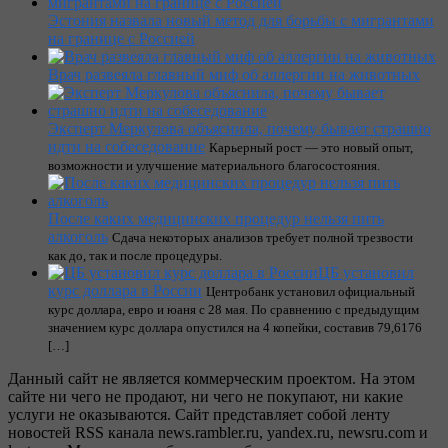
Эстония назвала новый метод для борьбы с мигрантами
на границе с Россией
Врач развеяла главный миф об аллергии на животных
Эксперт Меркулова объяснила, почему бывает страшно
идти на собеседование
Карьерный рост — это новый опыт,
возможности и улучшение материального благосостояния.
После каких медицинских процедур нельзя пить
алкоголь
Сдача некоторых анализов требует полной трезвости
как до, так и после процедуры.
ЦБ установил
курс доллара в России
Центробанк установил официальный
курс доллара, евро и юаня с 28 мая. По сравнению с предыдущим
значением курс доллара опустился на 4 копейки, составив 79,6176
[…]
Данный сайт не является коммерческим проектом. На этом
сайте ни чего не продают, ни чего не покупают, ни какие
услуги не оказываются. Сайт представляет собой ленту
новостей RSS канала news.rambler.ru, yandex.ru, newsru.com и