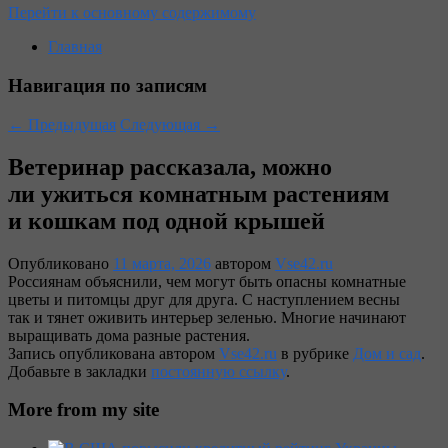
Перейти к основному содержимому
Главная
Навигация по записям
←
Предыдущая
Следующая
→
Ветеринар рассказала, можно
ли ужиться комнатным растениям
и кошкам под одной крышей
Опубликовано
11 марта, 2026
автором
Vse42.ru
Россиянам объяснили, чем могут быть опасны комнатные
цветы и питомцы друг для друга. С наступлением весны
так и тянет оживить интерьер зеленью. Многие начинают
выращивать дома разные растения.
Запись опубликована автором
Vse42.ru
в рубрике
Дом и сад
.
Добавьте в закладки
постоянную ссылку
.
More from my site