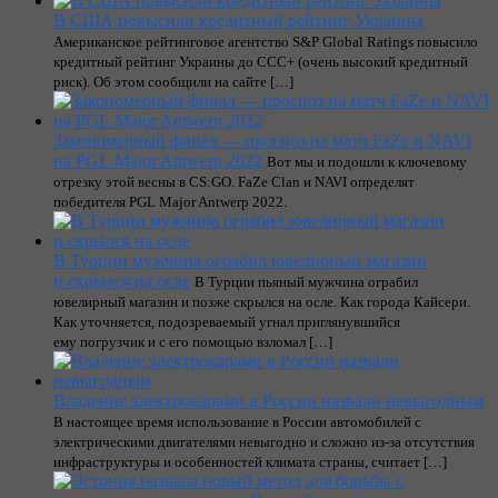
В США повысили кредитный рейтинг Украины
Американское рейтинговое агентство S&P Global Ratings повысило
кредитный рейтинг Украины до CCC+ (очень высокий кредитный
риск). Об этом сообщили на сайте […]
Закономерный финал — прогноз на матч FaZe и NAVI
на PGL Major Antwerp 2022
Вот мы и подошли к ключевому
отрезку этой весны в CS:GO. FaZe Clan и NAVI определят
победителя PGL Major Antwerp 2022.
В Турции мужчина ограбил ювелирный магазин
и скрылся на осле
В Турции пьяный мужчина ограбил
ювелирный магазин и позже скрылся на осле. Как города Кайсери.
Как уточняется, подозреваемый угнал приглянувшийся
ему погрузчик и с его помощью взломал […]
Владение электрокарами в России назвали невыгодным
В настоящее время использование в России автомобилей с
электрическими двигателями невыгодно и сложно из-за отсутствия
инфраструктуры и особенностей климата страны, считает […]