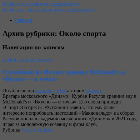
Перейти к основному содержимому
Перейти к дополнительному содержимому
Главная
Архив рубрики:
Около спорта
Навигация по записям
←
Предыдущие записи
Российский футболист сравнил McDonald’s и
«Вкусно — и точка»
Опубликовано
8 апреля, 2026
автором
Lenta.ru
Вратарь московского «Динамо» Курбан Расулов сравнил еду в
McDonald’s и «Вкусно — и точка». Его слова приводит
«Спорт-Экспресс». Футболист заявил, что ему было
интересно попробовать настоящий «Макдональдс» на сборах.
Расулов попал в академию московского «Динамо» в 2021 году,
играя за молодежную команду и фарм-клуб.
Рубрика:
Около спорта