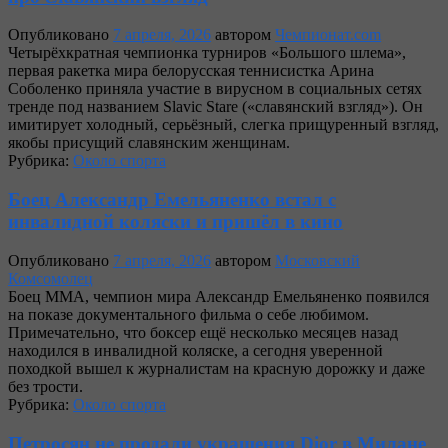
Опубликовано
7 апреля, 2026
автором
Чемпионат.com
Четырёхкратная чемпионка турниров «Большого шлема»,
первая ракетка мира белорусская теннисистка Арина
Соболенко приняла участие в вирусном в социальных сетях
тренде под названием Slavic Stare («славянский взгляд»). Он
имитирует холодный, серьёзный, слегка прищуренный взгляд,
якобы присущий славянским женщинам.
Рубрика:
Около спорта
Боец Александр Емельяненко встал с
инвалидной коляски и пришёл в кино
Опубликовано
7 апреля, 2026
автором
Московский
Комсомолец
Боец ММА, чемпион мира Александр Емельяненко появился
на показе документального фильма о себе любимом.
Примечательно, что боксер ещё несколько месяцев назад
находился в инвалидной коляске, а сегодня уверенной
походкой вышел к журналистам на красную дорожку и даже
без трости.
Рубрика:
Около спорта
Петросян не продали украшения Dior в Милане