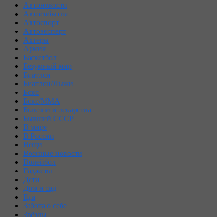
Автоновости
Автособытия
Автоспорт
Автоэксперт
Актеры
Армия
Баскетбол
Безумный мир
Биатлон
Биатлон/Лыжи
Бокс
Бокс/MMA
Болезни и лекарства
Бывший СССР
В мире
В России
Вещи
Военные новости
Волейбол
Гаджеты
Дети
Дом и сад
Еда
Забота о себе
Звёзды