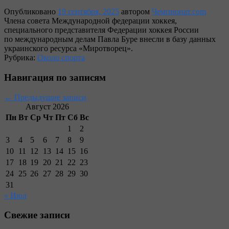
Опубликовано
19 сентября, 2025
автором
Чемпионат.com
Члена совета Международной федерации хоккея,
специального представителя Федерации хоккея России
по международным делам Павла Буре внесли в базу данных
украинского ресурса «Миротворец».
Рубрика:
Около спорта
Навигация по записям
←
Предыдущие записи
Август 2026
Пн
Вт
Ср
Чт
Пт
Сб
Вс
1
2
3
4
5
6
7
8
9
10
11
12
13
14
15
16
17
18
19
20
21
22
23
24
25
26
27
28
29
30
31
« Июл
Свежие записи