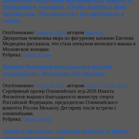
Московском зоопарке: «Очень быстро к нему
прониклась. Уже несколько раз приезжала в
гости»
Опубликовано
8 апреля, 2026
автором
Sports.ru
Двукратная чемпионка мира по фигурному катанию Евгения
Медведева рассказала, что стала опекуном японского макака в
Московском зоопарке.
Рубрика:
Около спорта
Никита Филиппов высказался о встрече
олимпийцев с Михаилом Дегтяревым
Опубликовано
8 апреля, 2026
автором
Спорт день за днем
Серебряный призер Олимпийских игр‑2026 Никита
Филиппов выразил благодарность министру спорта
Российской Федерации, председателю Олимпийского
комитета России Михаилу Дегтяреву после встречи с
олимпийцами.
Рубрика:
Около спорта
Арина Соболенко с юмором подошла к тренду
про славянский взгляд