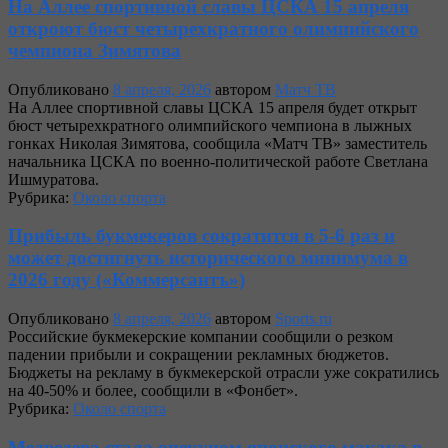
На Аллее спортивной славы ЦСКА 15 апреля
откроют бюст четырехкратного олимпийского
чемпиона Зимятова
Опубликовано
8 апреля, 2026
автором
Матч ТВ
На Аллее спортивной славы ЦСКА 15 апреля будет открыт
бюст четырехкратного олимпийского чемпиона в лыжных
гонках Николая Зимятова, сообщила «Матч ТВ» заместитель
начальника ЦСКА по военно‑политической работе Светлана
Ишмуратова.
Рубрика:
Около спорта
Прибыль букмекеров сократится в 5-6 раз и
может достигнуть исторического минимума в
2026 году («Коммерсантъ»)
Опубликовано
8 апреля, 2026
автором
Sports.ru
Российские букмекерские компании сообщили о резком
падении прибыли и сокращении рекламных бюджетов.
Бюджеты на рекламу в букмекерской отрасли уже сократились
на 40-50% и более, сообщили в «Фонбет».
Рубрика:
Около спорта
Медведева стала опекуном японского макака в