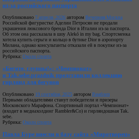
из-за российского паспорта
Опубликовано
7 апреля, 2026
автором
Вечерняя Москва
Российской фигуристке Аделии Петросян не продали
украшения люксового бренда Dior в Италии из-за паспорта.
Об этом она рассказала в шоу Alekó in my bag. Спортсменка
хотела купить серьги и кольцо в бутике Dior в аэропорту
Милана, однако консультанты отказали ей в покупке из-за
российского паспорта.
Рубрика:
Около спорта
«Бегите, глупцы!»: «Чемпионат»
и Tak.sebe.prazdnik представили коллекцию
гирлянд для бегунов
Опубликовано
19 сентября, 2025
автором
Рамблер
Первыми обладателями станут победители и призеры
Московского Марафона. Спортивный портал «Чемпионат»
(входит в медиахолдинг Rambler&Co) и гирляндошная Tak.
sebe.
Рубрика:
Около спорта
Павла Буре внесли в базу сайта «Миротворец»